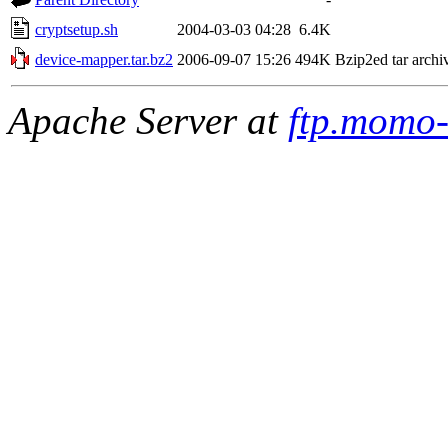
cryptsetup.sh
2004-03-03 04:28
6.4K
device-mapper.tar.bz2
2006-09-07 15:26
494K
Bzip2ed tar archi
Apache Server at
ftp.momo-