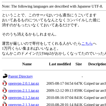
Note: The following languages are described with Japanese UTF-8.
ということで、このサーバはいつも適当にうごいてます
おいてあるものについてもなんとなくコンパイルした後に
消すのがもったいなくておいてあるだけです。
そのうち消えるかもしれません。
運営が厳しいので寄付をしてくれる人がいたら
こちら
へ
1万円くらい集まればいいなぁと。
なんかこのドメインだけhttp2がおかしくなってたのでいっ
Name
Last modified
Size
Descriptio
Parent Directory
-
openvpn-2.0.1.tar.gz
2005-08-17 04:54
647K
Gziped tar arc
openvpn-2.1.1.tar.gz
2009-12-12 09:13
859K
Gziped tar arc
openvpn-2.1.2.tar.gz
2010-08-16 07:04
841K
Gziped tar arc
openvpn-2.1.3.tar.gz
2010-08-28 01:14
841K
Gziped tar arc