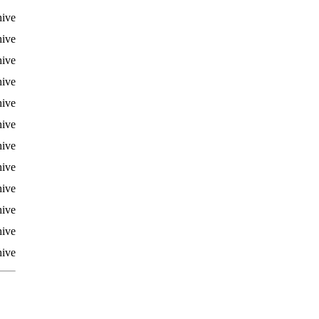
hive
hive
hive
hive
hive
hive
hive
hive
hive
hive
hive
hive