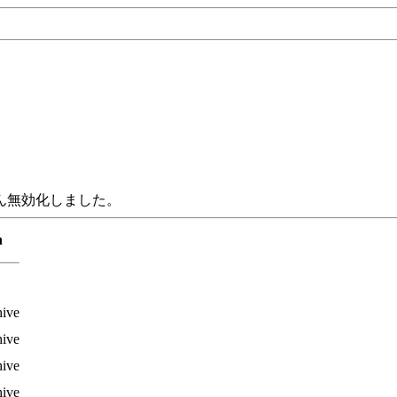
たん無効化しました。
n
hive
hive
hive
hive