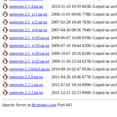
openvpn-2.1.4.tar.gz
2010-11-10 10:59
843K
Gziped tar arc
openvpn-2.1_rc1.tar.gz
2006-11-01 09:06
778K
Gziped tar arc
openvpn-2.1_rc2.tar.gz
2007-02-28 18:49
783K
Gziped tar arc
openvpn-2.1_rc4.tar.gz
2007-04-26 08:56
784K
Gziped tar arc
openvpn-2.1_rc18.tar.gz
2009-06-07 16:08
819K
Gziped tar arc
openvpn-2.1_rc19.tar.gz
2009-07-16 18:44
820K
Gziped tar arc
openvpn-2.1_rc20.tar.gz
2009-10-07 20:16
824K
Gziped tar arc
openvpn-2.1_rc22.tar.gz
2009-11-20 23:34
827K
Gziped tar arc
openvpn-2.2-beta3.tar.gz
2010-09-10 02:47
853K
Gziped tar arc
openvpn-2.2.0.tar.gz
2011-04-26 18:46
877K
Gziped tar arc
openvpn-2.2.1.tar.gz
2011-07-01 18:34
890K
Gziped tar arc
openvpn-2.2.2.tar.gz
2011-12-21 22:23
890K
Gziped tar arc
Apache Server at
ftp.momo-i.org
Port 443