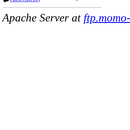
Apache Server at
ftp.momo-