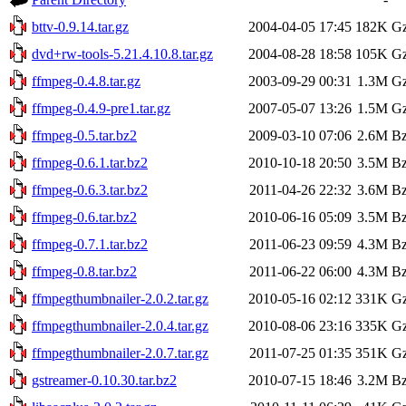
bttv-0.9.14.tar.gz
2004-04-05 17:45
182K
Gz
dvd+rw-tools-5.21.4.10.8.tar.gz
2004-08-28 18:58
105K
Gz
ffmpeg-0.4.8.tar.gz
2003-09-29 00:31
1.3M
Gz
ffmpeg-0.4.9-pre1.tar.gz
2007-05-07 13:26
1.5M
Gz
ffmpeg-0.5.tar.bz2
2009-03-10 07:06
2.6M
Bz
ffmpeg-0.6.1.tar.bz2
2010-10-18 20:50
3.5M
Bz
ffmpeg-0.6.3.tar.bz2
2011-04-26 22:32
3.6M
Bz
ffmpeg-0.6.tar.bz2
2010-06-16 05:09
3.5M
Bz
ffmpeg-0.7.1.tar.bz2
2011-06-23 09:59
4.3M
Bz
ffmpeg-0.8.tar.bz2
2011-06-22 06:00
4.3M
Bz
ffmpegthumbnailer-2.0.2.tar.gz
2010-05-16 02:12
331K
Gz
ffmpegthumbnailer-2.0.4.tar.gz
2010-08-06 23:16
335K
Gz
ffmpegthumbnailer-2.0.7.tar.gz
2011-07-25 01:35
351K
Gz
gstreamer-0.10.30.tar.bz2
2010-07-15 18:46
3.2M
Bz