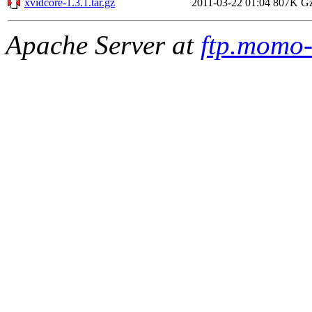
xvidcore-1.3.1.tar.gz
2011-03-22 01:04
807K
Gz
Apache Server at
ftp.momo-