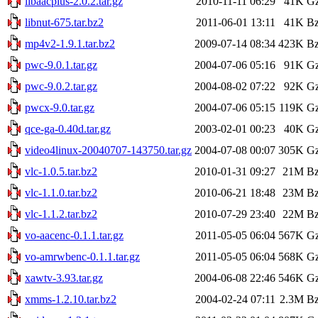
libaacplus-2.0.2.tar.gz
2010-11-11 06:29
41K
Gz
libnut-675.tar.bz2
2011-06-01 13:11
41K
Bz
mp4v2-1.9.1.tar.bz2
2009-07-14 08:34
423K
Bz
pwc-9.0.1.tar.gz
2004-07-06 05:16
91K
Gz
pwc-9.0.2.tar.gz
2004-08-02 07:22
92K
Gz
pwcx-9.0.tar.gz
2004-07-06 05:15
119K
Gz
qce-ga-0.40d.tar.gz
2003-02-01 00:23
40K
Gz
video4linux-20040707-143750.tar.gz
2004-07-08 00:07
305K
Gz
vlc-1.0.5.tar.bz2
2010-01-31 09:27
21M
Bz
vlc-1.1.0.tar.bz2
2010-06-21 18:48
23M
Bz
vlc-1.1.2.tar.bz2
2010-07-29 23:40
22M
Bz
vo-aacenc-0.1.1.tar.gz
2011-05-05 06:04
567K
Gz
vo-amrwbenc-0.1.1.tar.gz
2011-05-05 06:04
568K
Gz
xawtv-3.93.tar.gz
2004-06-08 22:46
546K
Gz
xmms-1.2.10.tar.bz2
2004-02-24 07:11
2.3M
Bz