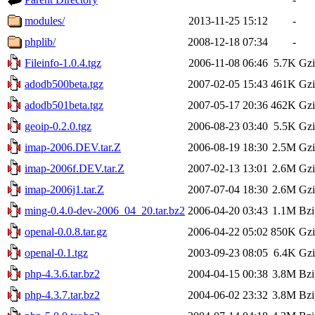
modules/
2013-11-25 15:12
-
phplib/
2008-12-18 07:34
-
Fileinfo-1.0.4.tgz
2006-11-08 06:46
5.7K
Gzi
adodb500beta.tgz
2007-02-05 15:43
461K
Gzi
adodb501beta.tgz
2007-05-17 20:36
462K
Gzi
geoip-0.2.0.tgz
2006-08-23 03:40
5.5K
Gzi
imap-2006.DEV.tar.Z
2006-08-19 18:30
2.5M
Gzi
imap-2006f.DEV.tar.Z
2007-02-13 13:01
2.6M
Gzi
imap-2006j1.tar.Z
2007-07-04 18:30
2.6M
Gzi
ming-0.4.0-dev-2006_04_20.tar.bz2
2006-04-20 03:43
1.1M
Bzi
openal-0.0.8.tar.gz
2006-04-22 05:02
850K
Gzi
openal-0.1.tgz
2003-09-23 08:05
6.4K
Gzi
php-4.3.6.tar.bz2
2004-04-15 00:38
3.8M
Bzi
php-4.3.7.tar.bz2
2004-06-02 23:32
3.8M
Bzi