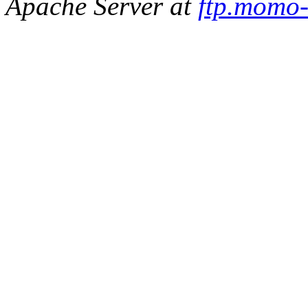
Apache Server at
ftp.momo-