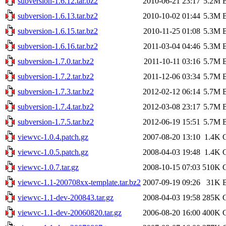
subversion-1.6.12.tar.bz2
2010-06-21 23:17
5.2M
B
subversion-1.6.13.tar.bz2
2010-10-02 01:44
5.3M
B
subversion-1.6.15.tar.bz2
2010-11-25 01:08
5.3M
B
subversion-1.6.16.tar.bz2
2011-03-04 04:46
5.3M
B
subversion-1.7.0.tar.bz2
2011-10-11 03:16
5.7M
B
subversion-1.7.2.tar.bz2
2011-12-06 03:34
5.7M
B
subversion-1.7.3.tar.bz2
2012-02-12 06:14
5.7M
B
subversion-1.7.4.tar.bz2
2012-03-08 23:17
5.7M
B
subversion-1.7.5.tar.bz2
2012-06-19 15:51
5.7M
B
viewvc-1.0.4.patch.gz
2007-08-20 13:10
1.4K
viewvc-1.0.5.patch.gz
2008-04-03 19:48
1.4K
viewvc-1.0.7.tar.gz
2008-10-15 07:03
510K
G
viewvc-1.1-200708xx-template.tar.bz2
2007-09-19 09:26
31K
B
viewvc-1.1-dev-200843.tar.gz
2008-04-03 19:58
285K
G
viewvc-1.1-dev-20060820.tar.gz
2006-08-20 16:00
400K
G