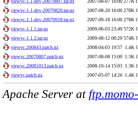
viewvc-1.1-dev-20070807.tar.gz
2007-08-07 16:00
277K
G
viewvc-1.1-dev-20070820.tar.gz
2007-08-20 16:00
278K
G
viewvc-1.1-dev-20070918.tar.gz
2007-09-18 16:00
278K
G
viewvc-1.1.1.tar.gz
2009-06-03 23:49
572K
G
viewvc-1.1.2.tar.gz
2009-08-12 00:29
574K
G
viewvc.200843.patch.gz
2008-04-03 19:57
1.4K
viewvc.20070807.patch.gz
2007-08-08 15:00
1.3K
viewvc.20081013.patch.gz
2008-10-14 15:03
1.3K
viewvc.patch.gz
2007-05-07 14:26
1.4K
Apache Server at
ftp.momo-