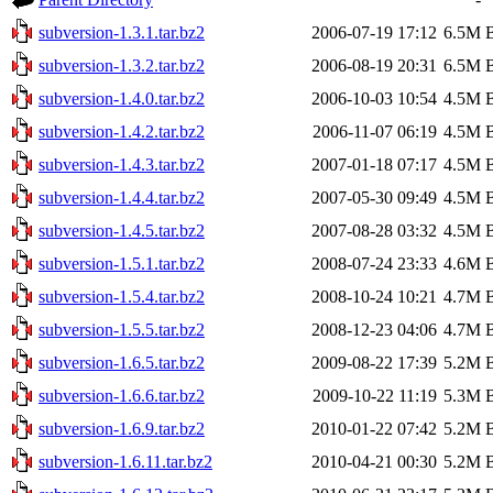
subversion-1.3.1.tar.bz2
2006-07-19 17:12
6.5M
B
subversion-1.3.2.tar.bz2
2006-08-19 20:31
6.5M
B
subversion-1.4.0.tar.bz2
2006-10-03 10:54
4.5M
B
subversion-1.4.2.tar.bz2
2006-11-07 06:19
4.5M
B
subversion-1.4.3.tar.bz2
2007-01-18 07:17
4.5M
B
subversion-1.4.4.tar.bz2
2007-05-30 09:49
4.5M
B
subversion-1.4.5.tar.bz2
2007-08-28 03:32
4.5M
B
subversion-1.5.1.tar.bz2
2008-07-24 23:33
4.6M
B
subversion-1.5.4.tar.bz2
2008-10-24 10:21
4.7M
B
subversion-1.5.5.tar.bz2
2008-12-23 04:06
4.7M
B
subversion-1.6.5.tar.bz2
2009-08-22 17:39
5.2M
B
subversion-1.6.6.tar.bz2
2009-10-22 11:19
5.3M
B
subversion-1.6.9.tar.bz2
2010-01-22 07:42
5.2M
B
subversion-1.6.11.tar.bz2
2010-04-21 00:30
5.2M
B